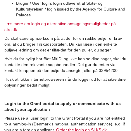
Bruger / User login: login udleveret af Slots- og
Kulturstyrelsen / login issued by the Agency for Culture and
Palaces
Læs mere om login og alternative ansøgningsmuligheder på
slks.dk
Du skal være opmærksom på, at der for en række puljer er krav
om, at du bruger Tilskudsportalen. Du kan læse i den enkelte
puljevejledning om det er tilfældet for den puljer, du søger.
Hvis du for nyligt har fået MitID, og ikke kan se dine sager, skal du
kontakte den relevante sagsbehandler. Det gør du enten via
kontakt-knappen på den pulje du ansøgte, eller på 33954200.
Husk at lukke internetbrowseren når du logger ud for at sikre dine
oplysninger bedst muligt.
Login to the Grant portal to apply or communicate with us
about your application
Please use a 'user login' to the Grant Portal if you are not entitled
to a nemlog-in (Denmark's national authentication service), e.g. if
you are a foreign applicant.
Order the login on SLKS.dk