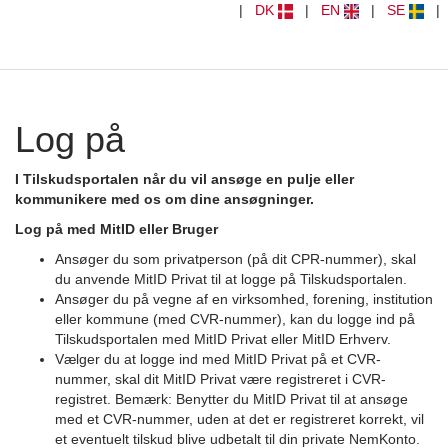
GÅ
|
DK
|
EN
|
SE
|
TIL
INDHOLD
Log på
I Tilskudsportalen når du vil ansøge en pulje eller
kommunikere med os om dine ansøgninger.
Log på med MitID eller Bruger
Ansøger du som privatperson (på dit CPR-nummer), skal
du anvende MitID Privat til at logge på Tilskudsportalen.
Ansøger du på vegne af en virksomhed, forening, institution
eller kommune (med CVR-nummer), kan du logge ind på
Tilskudsportalen med MitID Privat eller MitID Erhverv.
Vælger du at logge ind med MitID Privat på et CVR-
nummer, skal dit MitID Privat være registreret i CVR-
registret. Bemærk: Benytter du MitID Privat til at ansøge
med et CVR-nummer, uden at det er registreret korrekt, vil
et eventuelt tilskud blive udbetalt til din private NemKonto.